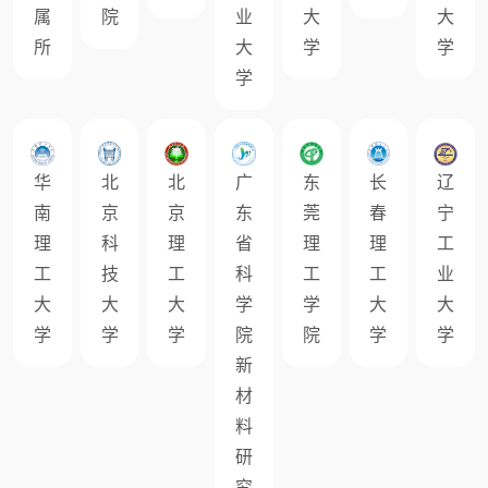
属
院
业
大
大
所
大
学
学
学
华
北
北
广
东
长
辽
南
京
京
东
莞
春
宁
理
科
理
省
理
理
工
工
技
工
科
工
工
业
大
大
大
学
学
大
大
学
学
学
院
院
学
学
新
材
料
研
究