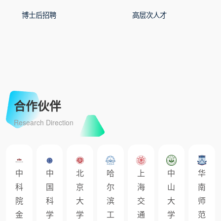
博士后招聘
高层次人才
合作伙伴
Research Direction
中
中
北
哈
上
中
华
科
国
京
尔
海
山
南
院
科
大
滨
交
大
师
金
学
学
工
通
学
范